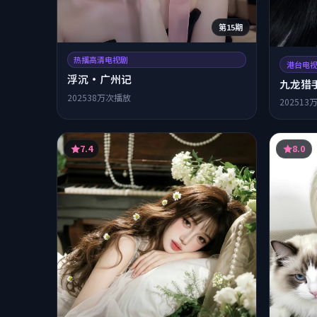
第15期
热播高清电视剧
港台电
浮沉·广州记
九龙猎手
2025
38万次播放
2025
13
7.4
8.0