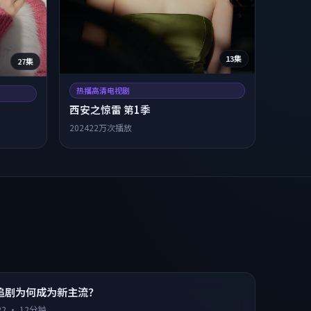
13集
27集
热播高清电视剧
西安之惊雷 第1季
2024
22万次播放
追剧为何成为新主流？
22
·
12分钟