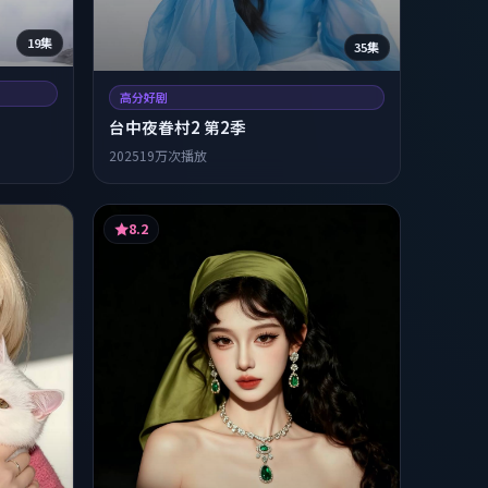
19集
35集
高分好剧
台中夜眷村2 第2季
2025
19万次播放
8.2