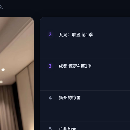
么
2
九龙：联盟 第1季
3
成都 惊梦4 第1季
4
扬州的惊雷
5
广州如梦