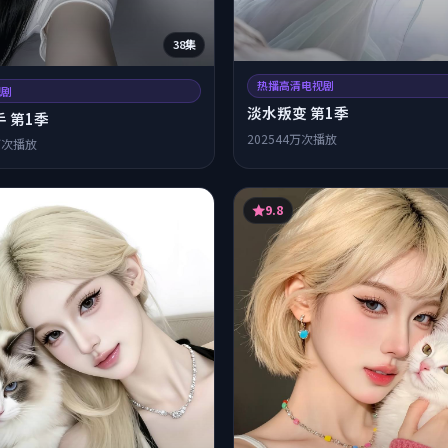
38集
热播高清电视剧
视剧
淡水叛变 第1季
 第1季
2025
44万次播放
万次播放
9.8