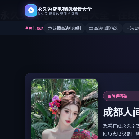
永久免费电视剧观看大全
永久免费电视剧观看大全
-
在线
永久免费零收费即点即看
📺
热播高清电视剧
🎞️
高清电影精选
⭐
港台
热门频道
编辑精选
成都人间
想看在线永久免费
陆历史电视剧口碑