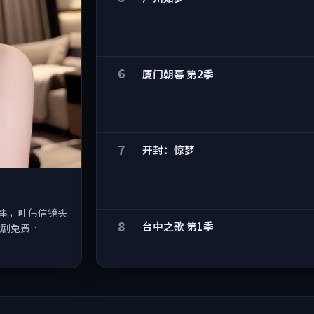
6
厦门朝暮 第2季
7
开封：惊梦
叙事，叶伟信镜头
8
台中之歌 第1季
视剧免费…