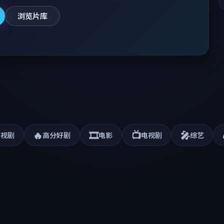
浏览片库
🔥
🎞️
📺
🎤
电视剧
高分好剧
电影
电视剧
综艺